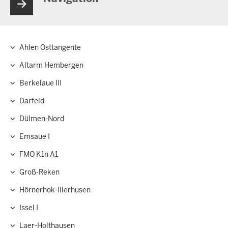
Ahlen Osttangente
Hauptnavigation
Altarm Hembergen
Berkelaue III
Darfeld
Dülmen-Nord
Emsaue I
FMO K1n A1
Groß-Reken
Hörnerhok-Illerhusen
Issel I
Laer-Holthausen