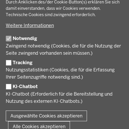
IM FOKUS
Fußzeile
Durch Anklicken des/der Cookie-Button(s) erklären Sie sich
Bauen, Planen und Verkehr
damit einverstanden, dass wir Cookies verwenden.
Bildung, Schule und Sport
Energiewende AG
Technische Cookies sind zwingend erforderlich.
BEZIRKSREGIERUNG
Gesundheit und Soziales
Energiewende in der Region
Weitere Informationen
Regionalplanung und Regionalrat
Zusammenarbeit mit den Niederlanden
Bezirksregierung Münster
FÖRDERPORTAL
Umwelt und Natur
Regierungsbezirk Münster
Notwendig
Wirtschaft, Kultur und Kommunales
Geschichte und Gegenwart
Zwingend notwendig (Cookies, die für die Nutzung der
Förderlotsinnen und Förderlotsen
KARRIERE UND AUSBILDUNG
Behördenleitung
Seite zwingend vorhanden sein müssen.)
Organisation
Tracking
Stellenangebote
VERFAHREN UND BEKANNTMACHUNGEN
Nutzungsstatistiken (Cookies, die für die Erfassung
Ausbildung
Ihrer Seitenzugriffe notwendig sind.)
Volljurist:in
Amtsblatt
PRESSE
Praktikum
KI-Chatbot
Verfahrensübersichten
Stellenangebote im Schulbereich
KI-Chatbot (Erforderlich für die Bereitstellung und
Pressemitteilungen
Nutzung des externen KI-Chatbots.)
Podcast
© 2026 Bezirksregierung Münster
Fußzeile
Impressum
Datenschutz
Rechtliche Hinweise
Kontakt
Ausgewählte Cookies akzeptieren
Kurzlink zu dieser Seite
Alle Cookies akzeptieren