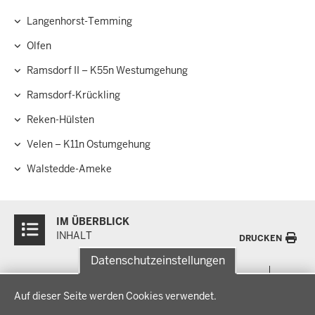
Langenhorst-Temming
Olfen
Ramsdorf II – K55n Westumgehung
Ramsdorf-Krückling
Reken-Hülsten
Velen – K11n Ostumgehung
Walstedde-Ameke
Überblick:
IM ÜBERBLICK
Inhalte
INHALT
DRUCKEN
Datenschutzeinstellungen
Menü
THEMEN
Datenschutzeinstellungen
in
Auf dieser Seite werden Cookies verwendet.
der
Arbeitsschutz, Ordnung und Sicherheit