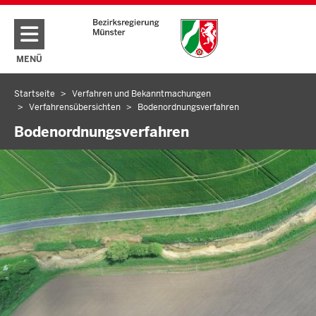
Direkt zum Inhalt
MENÜ
NAVIGATION AKTIVIEREN/DEAKTIVIEREN: HAUPTMENÜ
Startseite
Verfahren und Bekanntmachungen
Sie
Verfahrensübersichten
Bodenordnungsverfahren
befinden
Bodenordnungsverfahren
sich
hier