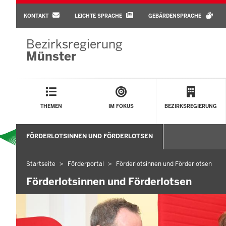
BARRIEREARME
SPRACHEN
KONTAKT
LEICHTE SPRACHE
GEBÄRDENSPRACHE
Bezirksregierung
Münster
Main
Menu
THEMEN
IM FOKUS
BEZIRKSREGIERUNG
Sekundärmenü
FÖRDERLOTSINNEN UND FÖRDERLOTSEN
Startseite
Förderportal
Förderlotsinnen und Förderlotsen
Sie
befinden
Förderlotsinnen und Förderlotsen
sich
hier