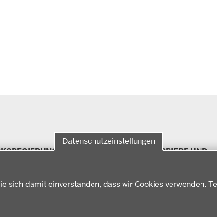
Datenschutzeinstellungen
RKSREGIERUNG
FÖRDERPORTAL
KARRIERE UND
Förderlotsinnen und
AUSBILDUNG
rksregierung Münster
Förderlotsen
erungsbezirk
Stellenangebote
ter
ie sich damit einverstanden, dass wir Cookies verwenden. Te
Ausbildung
hichte und
Volljurist:in
nwart
Praktikum
rdenleitung