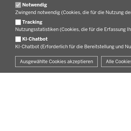
Gesundheit und Soziales
Notwendig
Orga
Regionalplanung und
Zwingend notwendig (Cookies, die für die Nutzung de
Regionalrat
Umwelt und Natur
Tracking
Wirtschaft, Kultur und
Nutzungsstatistiken (Cookies, die für die Erfassung Ih
Kommunales
KI-Chatbot
KI-Chatbot (Erforderlich für die Bereitstellung und N
© 2026 Bezirksregierung Münster
Ausgewählte Cookies akzeptieren
Alle Cookie