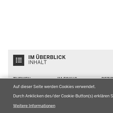
Überblick:
IM ÜBERBLICK
Inhalte
INHALT
Menü
THEMEN
IM FOKUS
BEZI
in
Datenschutzeinstellungen
Arbeitsschutz, Ordnung
Energiewende AG
Bezi
der
Auf dieser Seite werden Cookies verwendet.
und Sicherheit
Energiewende in der
Regi
Fußzeile
Bauen, Planen und
Region
Müns
Durch Anklicken des/der Cookie-Button(s) erklären S
Verkehr
Zusammenarbeit mit
Gesc
Bildung, Schule und
den Niederlanden
Gege
Weitere Informationen
Sport
Behö