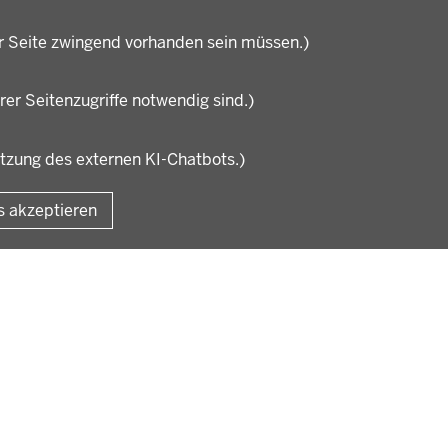
Stellenangebote im
nisation
Schulbereich
r Seite zwingend vorhanden sein müssen.)
rer Seitenzugriffe notwendig sind.)
utzung des externen KI-Chatbots.)
Fußzeile
Impressum
Datensc
s akzeptieren