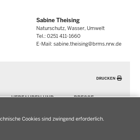
Sabine Theising
Naturschutz, Wasser, Umwelt
Tel.: 0251 411-1660
E-Mail:
sabine.theising@brms.nrw.de
DRUCKEN
VERFAHREN UND
PRESSE
BEKANNTMACHUNGEN
Pressemitteilungen
Amtsblatt
Podcast
chnische Cookies sind zwingend erforderlich.
Verfahrensübersichten