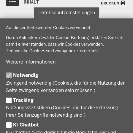
INHALT
DRUCKEN
Datenschutzeinstellungen
Menü
THEMEN
Datenschutzeinstellungen
in
Auf dieser Seite werden Cookies verwendet.
der
Arbeitsschutz, Ordnung und Sicherheit
IM FOKUS
Fußzeile
Durch Anklicken des/der Cookie-Button(s) erklären Sie sich
Bauen, Planen und Verkehr
damit einverstanden, dass wir Cookies verwenden.
Bildung, Schule und Sport
Energiewende AG
Technische Cookies sind zwingend erforderlich.
BEZIRKSREGIERUNG
Gesundheit und Soziales
Energiewende in der Region
Weitere Informationen
Regionalplanung und Regionalrat
Zusammenarbeit mit den Niederlanden
Bezirksregierung Münster
FÖRDERPORTAL
Umwelt und Natur
Regierungsbezirk Münster
Notwendig
Wirtschaft, Kultur und Kommunales
Geschichte und Gegenwart
Zwingend notwendig (Cookies, die für die Nutzung der
Förderlotsinnen und Förderlotsen
KARRIERE UND AUSBILDUNG
Behördenleitung
Seite zwingend vorhanden sein müssen.)
Organisation
Tracking
Stellenangebote
VERFAHREN UND BEKANNTMACHUNGEN
Nutzungsstatistiken (Cookies, die für die Erfassung
Ausbildung
Ihrer Seitenzugriffe notwendig sind.)
Volljurist:in
Amtsblatt
PRESSE
Praktikum
KI-Chatbot
Verfahrensübersichten
Stellenangebote im Schulbereich
KI-Chatbot (Erforderlich für die Bereitstellung und