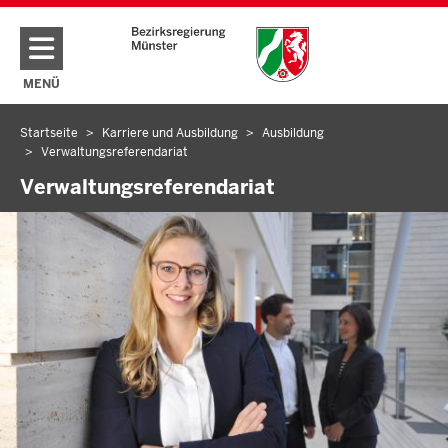
Direkt zum Inhalt
MENÜ
NAVIGATION AKTIVIEREN/DEAKTIVIEREN: HAUPTMENÜ
Startseite
Karriere und Ausbildung
Ausbildung
Sie
Verwaltungsreferendariat
befinden
Verwaltungsreferendariat
sich
hier