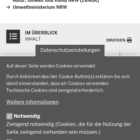
Natur, Umwelt und Klima NRW (LANUK)
Umweltministerium NRW
Überblick:
IM ÜBERBLICK
Inhalte
INHALT
DRUCKEN
Datenschutzeinstellungen
Menü
THEMEN
Datenschutzeinstellungen
in
Auf dieser Seite werden Cookies verwendet.
der
Arbeitsschutz, Ordnung und Sicherheit
IM FOKUS
Fußzeile
Durch Anklicken des/der Cookie-Button(s) erklären Sie sich
Bauen, Planen und Verkehr
damit einverstanden, dass wir Cookies verwenden.
Bildung, Schule und Sport
Energiewende AG
Technische Cookies sind zwingend erforderlich.
BEZIRKSREGIERUNG
Gesundheit und Soziales
Energiewende in der Region
Weitere Informationen
Regionalplanung und Regionalrat
Zusammenarbeit mit den Niederlanden
Bezirksregierung Münster
FÖRDERPORTAL
Umwelt und Natur
Regierungsbezirk Münster
Notwendig
Wirtschaft, Kultur und Kommunales
Geschichte und Gegenwart
Zwingend notwendig (Cookies, die für die Nutzung der
Förderlotsinnen und Förderlotsen
KARRIERE UND AUSBILDUNG
Behördenleitung
Seite zwingend vorhanden sein müssen.)
Organisation