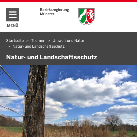
Direkt zum Inhalt
MENÜ
NAVIGATION AKTIVIEREN/DEAKTIVIEREN: HAUPTMENÜ
Startseite
Themen
Umwelt und Natur
Sie
Natur- und Landschaftsschutz
befinden
Natur- und Landschaftsschutz
sich
hier