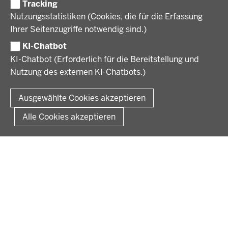
Tracking
Stellenangebote
VERFAHREN UND BEKANNTMACHUNGEN
Nutzungsstatistiken (Cookies, die für die Erfassung
Ausbildung
Ihrer Seitenzugriffe notwendig sind.)
Volljurist:in
Amtsblatt
PRESSE
Praktikum
KI-Chatbot
Verfahrensübersichten
Stellenangebote im Schulbereich
KI-Chatbot (Erforderlich für die Bereitstellung und
Pressemitteilungen
Nutzung des externen KI-Chatbots.)
Podcast
© 2026 Bezirksregierung Münster
Fußzeile
Impressum
Datenschutz
Rechtliche Hinweise
Kontakt
Ausgewählte Cookies akzeptieren
Kurzlink zu dieser Seite
Alle Cookies akzeptieren