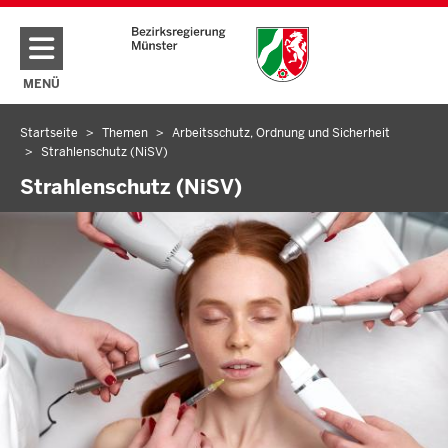
Direkt zum Inhalt
MENÜ
NAVIGATION AKTIVIEREN/DEAKTIVIEREN: HAUPTMENÜ
Startseite
Themen
Arbeitsschutz, Ordnung und Sicherheit
Sie
Strahlenschutz (NiSV)
befinden
Strahlenschutz (NiSV)
sich
hier