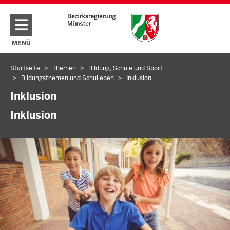
Direkt zum Inhalt
MENÜ
NAVIGATION AKTIVIEREN/DEAKTIVIEREN: HAUPTMENÜ
Startseite
Themen
Bildung, Schule und Sport
Sie
Bildungsthemen und Schulleben
Inklusion
befinden
Inklusion
sich
hier
Inklusion