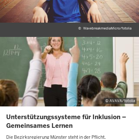
©
WavebreakmediaMicro/fotolia
AVAVA/fotolia
INHALTSSEITE
Unterstützungssysteme für Inklusion –
Gemeinsames Lernen
Die Bezirksregierung Münster steht in der Pflicht,