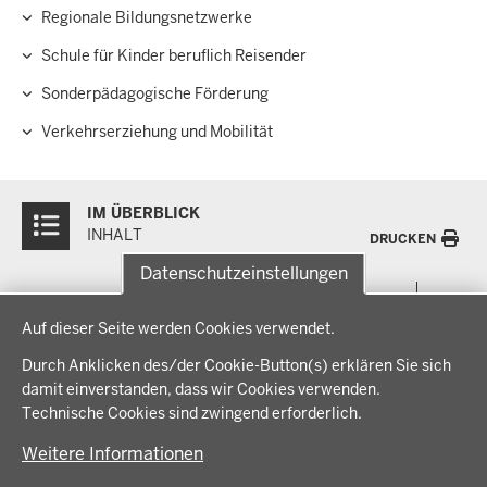
Regionale Bildungsnetzwerke
Schule für Kinder beruflich Reisender
Sonderpädagogische Förderung
Verkehrserziehung und Mobilität
Überblick:
IM ÜBERBLICK
Inhalte
INHALT
DRUCKEN
Datenschutzeinstellungen
Menü
THEMEN
Datenschutzeinstellungen
in
Auf dieser Seite werden Cookies verwendet.
der
Arbeitsschutz, Ordnung und Sicherheit
IM FOKUS
Fußzeile
Durch Anklicken des/der Cookie-Button(s) erklären Sie sich
Bauen, Planen und Verkehr
damit einverstanden, dass wir Cookies verwenden.
Bildung, Schule und Sport
Energiewende AG
Technische Cookies sind zwingend erforderlich.
BEZIRKSREGIERUNG
Gesundheit und Soziales
Energiewende in der Region
Weitere Informationen
Regionalplanung und Regionalrat
Zusammenarbeit mit den Niederlanden
Bezirksregierung Münster
FÖRDERPORTAL
Umwelt und Natur