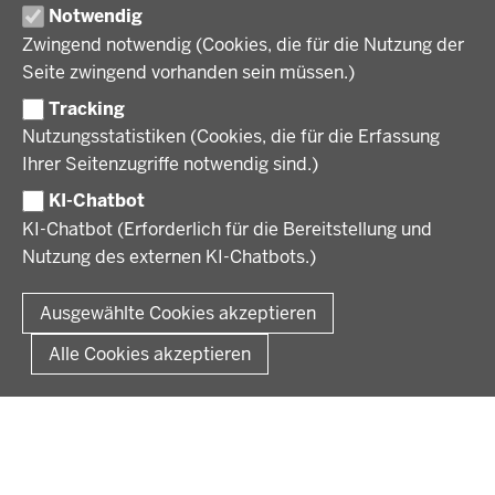
Regierungsbezirk Münster
Notwendig
Wirtschaft, Kultur und Kommunales
Geschichte und Gegenwart
Zwingend notwendig (Cookies, die für die Nutzung der
Förderlotsinnen und Förderlotsen
KARRIERE UND AUSBILDUNG
Behördenleitung
Seite zwingend vorhanden sein müssen.)
Organisation
Tracking
Stellenangebote
VERFAHREN UND BEKANNTMACHUNGEN
Nutzungsstatistiken (Cookies, die für die Erfassung
Ausbildung
Ihrer Seitenzugriffe notwendig sind.)
Volljurist:in
Amtsblatt
PRESSE
Praktikum
KI-Chatbot
Verfahrensübersichten
Stellenangebote im Schulbereich
KI-Chatbot (Erforderlich für die Bereitstellung und
Pressemitteilungen
Nutzung des externen KI-Chatbots.)
Podcast
© 2026 Bezirksregierung Münster
Fußzeile
Impressum
Datenschutz
Rechtliche Hinweise
Kontakt
Ausgewählte Cookies akzeptieren
Kurzlink zu dieser Seite
Alle Cookies akzeptieren