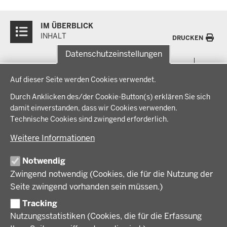
Überblick:
IM ÜBERBLICK
Inhalte
INHALT
DRUCKEN
Datenschutzeinstellungen
Menü
THEMEN
Datenschutzeinstellungen
in
Auf dieser Seite werden Cookies verwendet.
der
Arbeitsschutz, Ordnung und Sicherheit
IM FOKUS
Fußzeile
Durch Anklicken des/der Cookie-Button(s) erklären Sie sich
Bauen, Planen und Verkehr
damit einverstanden, dass wir Cookies verwenden.
Bildung, Schule und Sport
Energiewende AG
Technische Cookies sind zwingend erforderlich.
BEZIRKSREGIERUNG
Gesundheit und Soziales
Energiewende in der Region
Weitere Informationen
Regionalplanung und Regionalrat
Zusammenarbeit mit den Niederlanden
Bezirksregierung Münster
FÖRDERPORTAL
Umwelt und Natur
Regierungsbezirk Münster
Notwendig
Wirtschaft, Kultur und Kommunales
Geschichte und Gegenwart
Zwingend notwendig (Cookies, die für die Nutzung der
Förderlotsinnen und Förderlotsen
KARRIERE UND AUSBILDUNG
Behördenleitung
Seite zwingend vorhanden sein müssen.)
Organisation
Tracking
Stellenangebote
VERFAHREN UND BEKANNTMACHUNGEN
Nutzungsstatistiken (Cookies, die für die Erfassung
Ausbildung