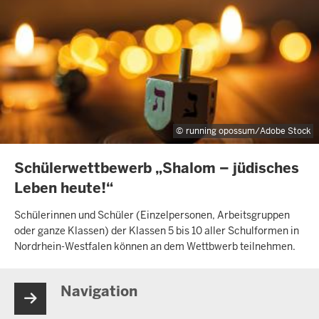
running opossum/Adobe Stock
INHALTSSEITE
Schülerwettbewerb „Shalom – jüdisches
Leben heute!“
Schülerinnen und Schüler (Einzelpersonen, Arbeitsgruppen
oder ganze Klassen) der Klassen 5 bis 10 aller Schulformen in
Nordrhein-Westfalen können an dem Wettbwerb teilnehmen.
Navigation