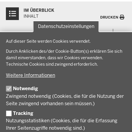
Überblick:
IM ÜBERBLICK
Inhalte
INHALT
DRUCKEN
Datenschutzeinstellungen
Menü
THEMEN
Datenschutzeinstellungen
in
Auf dieser Seite werden Cookies verwendet.
der
Arbeitsschutz, Ordnung und Sicherheit
IM FOKUS
Fußzeile
Durch Anklicken des/der Cookie-Button(s) erklären Sie sich
Bauen, Planen und Verkehr
damit einverstanden, dass wir Cookies verwenden.
Bildung, Schule und Sport
Energiewende AG
Technische Cookies sind zwingend erforderlich.
BEZIRKSREGIERUNG
Gesundheit und Soziales
Energiewende in der Region
Weitere Informationen
Regionalplanung und Regionalrat
Zusammenarbeit mit den Niederlanden
Bezirksregierung Münster
FÖRDERPORTAL
Umwelt und Natur
Regierungsbezirk Münster
Notwendig
Wirtschaft, Kultur und Kommunales
Geschichte und Gegenwart
Zwingend notwendig (Cookies, die für die Nutzung der
Förderlotsinnen und Förderlotsen
KARRIERE UND AUSBILDUNG
Behördenleitung
Seite zwingend vorhanden sein müssen.)
Organisation
Tracking
Stellenangebote
VERFAHREN UND BEKANNTMACHUNGEN
Nutzungsstatistiken (Cookies, die für die Erfassung
Ausbildung
Ihrer Seitenzugriffe notwendig sind.)
Volljurist:in
Amtsblatt