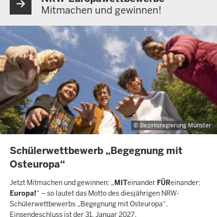
Mitmachen und gewinnen!
Bezirksregierung Münster
INHALTSSEITE
Schülerwettbewerb „Begegnung mit
Osteuropa“
Jetzt Mitmachen und gewinnen: „
MIT
einander
FÜR
einander:
Europa!
“ – so lautet das Motto des diesjährigen NRW-
Schülerwettbewerbs „Begegnung mit Osteuropa“.
Einsendeschluss ist der 31. Januar 2027.