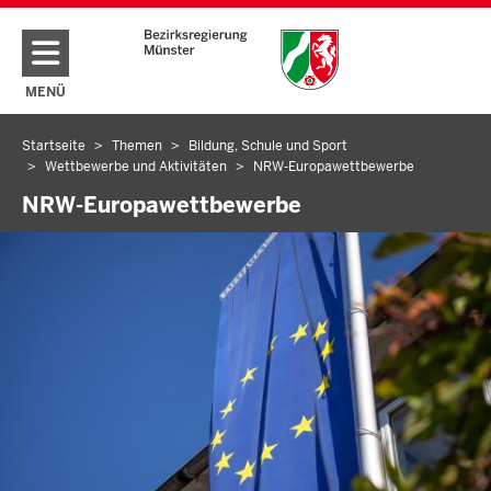
Direkt zum Inhalt
MENÜ
NAVIGATION AKTIVIEREN/DEAKTIVIEREN: HAUPTMENÜ
Startseite
Themen
Bildung, Schule und Sport
Sie
Wettbewerbe und Aktivitäten
NRW-Europawettbewerbe
befinden
NRW-Europawettbewerbe
sich
hier