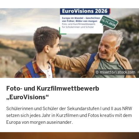
mixetto/i.stock.com
INHALTSSEITE
Foto- und Kurzfilmwettbewerb
„EuroVisions“
Schülerinnen und Schüler der Sekundarstufen I und II aus NRW
setzen sich jedes Jahr in Kurzfilmen und Fotos kreativ mit dem
Europa von morgen auseinander.