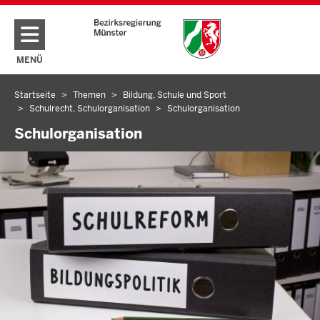
Direkt zum Inhalt
MENÜ
NAVIGATION AKTIVIEREN/DEAKTIVIEREN: HAUPTMENÜ
Startseite
Themen
Bildung, Schule und Sport
Sie
Schulrecht, Schulorganisation
Schulorganisation
befinden
Schulorganisation
sich
hier