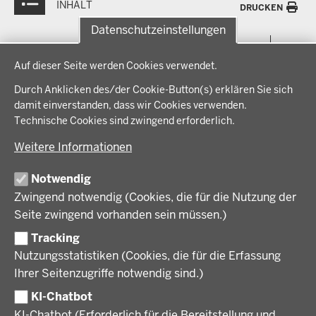
INHALT
DRUCKEN
Datenschutzeinstellungen
Menü
THEMEN
Datenschutzeinstellungen
in
Auf dieser Seite werden Cookies verwendet.
der
Arbeitsschutz, Ordnung und Sicherheit
IM FOKUS
Fußzeile
Durch Anklicken des/der Cookie-Button(s) erklären Sie sich
Bauen, Planen und Verkehr
damit einverstanden, dass wir Cookies verwenden.
Bildung, Schule und Sport
Energiewende AG
Technische Cookies sind zwingend erforderlich.
BEZIRKSREGIERUNG
Gesundheit und Soziales
Energiewende in der Region
Weitere Informationen
Regionalplanung und Regionalrat
Zusammenarbeit mit den Niederlanden
Bezirksregierung Münster
FÖRDERPORTAL
Umwelt und Natur
Regierungsbezirk Münster
Notwendig
Wirtschaft, Kultur und Kommunales
Geschichte und Gegenwart
Zwingend notwendig (Cookies, die für die Nutzung der
Förderlotsinnen und Förderlotsen
KARRIERE UND AUSBILDUNG
Behördenleitung
Seite zwingend vorhanden sein müssen.)
Organisation
Tracking
Stellenangebote
VERFAHREN UND BEKANNTMACHUNGEN
Nutzungsstatistiken (Cookies, die für die Erfassung
Ausbildung
Ihrer Seitenzugriffe notwendig sind.)
Volljurist:in
Amtsblatt
PRESSE
Praktikum
KI-Chatbot
Verfahrensübersichten
Stellenangebote im Schulbereich
KI-Chatbot (Erforderlich für die Bereitstellung und