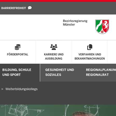
Direkt zum Inhalt
BARRIEREFREIHEIT
FÖRDERPORTAL
KARRIERE UND
VERFAHREN UND
AUSBILDUNG
BEKANNTMACHUNGEN
BILDUNG, SCHULE
GESUNDHEIT UND
REGIONALPLANUN
Untermenü öffnen
Untermenü öffnen
Untermenü öffne
UND SPORT
SOZIALES
REGIONALRAT
Weiterbildungskollegs