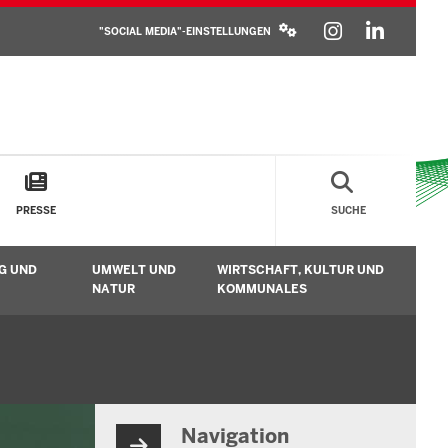
SOCIAL
INSTAGR
LINKE
MEDIA
"SOCIAL MEDIA"-EINSTELLUNGEN
SETTINGS
BLOCK
PRESSE
SUCHE
G UND
UMWELT UND
WIRTSCHAFT, KULTUR UND
n
Untermenü öffnen
Untermenü öffnen
Unt
NATUR
KOMMUNALES
Navigation