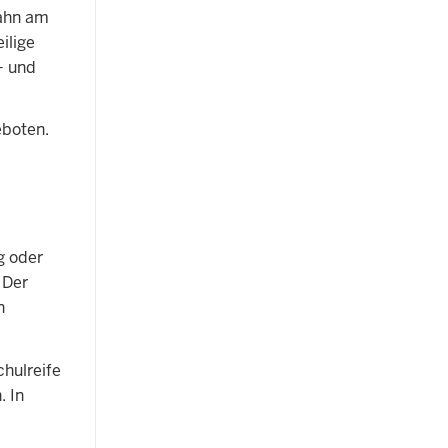
bahn am
ilige
- und
eboten.
g oder
 Der
n
hulreife
. In