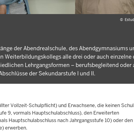
©
Estud
gsgänge der Abendrealschule, des Abendgymnasiums u
n Weiterbildungskollegs alle drei oder auch einzelne 
hiedlichen Lehrgangsformen – berufsbegleitend oder 
Abschlüsse der Sekundarstufe I und II.
lter Vollzeit-Schulpflicht) und Erwachsene, die keinen Schu
ufe 9, vormals Hauptschulabschluss), den Erweiterten
mals Hauptschulabschluss nach Jahrgangsstufe 10) oder den
e) erwerben.