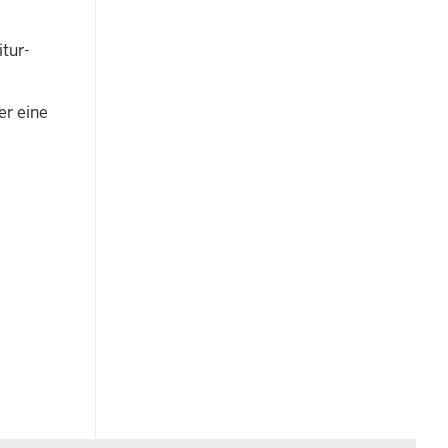
tur-
er eine