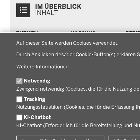
Überblick:
IM ÜBERBLICK
Inhalte
INHALT
Menü
THEMEN
IM FOKUS
BEZI
in
Datenschutzeinstellungen
Arbeitsschutz, Ordnung
Energiewende AG
Bezi
der
Auf dieser Seite werden Cookies verwendet.
und Sicherheit
Energiewende in der
Regi
Fußzeile
Bauen, Planen und
Region
Müns
Durch Anklicken des/der Cookie-Button(s) erklären S
Verkehr
Zusammenarbeit mit
Gesc
Bildung, Schule und
den Niederlanden
Gege
Weitere Informationen
Sport
Behö
Gesundheit und Soziales
Notwendig
Orga
Regionalplanung und
Zwingend notwendig (Cookies, die für die Nutzung de
Regionalrat
Umwelt und Natur
Tracking
Wirtschaft, Kultur und
Nutzungsstatistiken (Cookies, die für die Erfassung Ih
Kommunales
KI-Chatbot
KI-Chatbot (Erforderlich für die Bereitstellung und N
© 2026 Bezirksregierung Münster