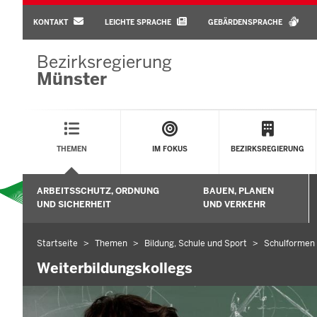
BARRIEREARME
SPRACHEN
KONTAKT
LEICHTE SPRACHE
GEBÄRDENSPRACHE
Bezirksregierung
Münster
Main
Menu
THEMEN
IM FOKUS
BEZIRKSREGIERUNG
Sekundärmenü
ARBEITSSCHUTZ, ORDNUNG
BAUEN, PLANEN
Untermenü öffnen
UND SICHERHEIT
UND VERKEHR
Startseite
Themen
Bildung, Schule und Sport
Schulformen
Sie
befinden
Weiterbildungskollegs
sich
hier