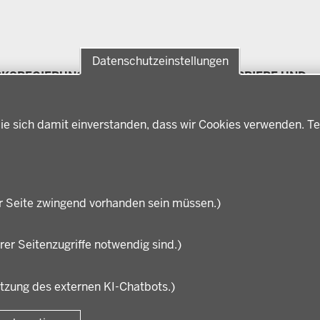
Datenschutzeinstellungen
RKSREGIERUNG
FÖRDERPORTAL
KARRIERE UND
Förderlotsinnen und
AUSBILDUNG
rksregierung Münster
Förderlotsen
erungsbezirk
Stellenangebote
ter
ie sich damit einverstanden, dass wir Cookies verwenden. Te
Ausbildung
hichte und
Volljurist:in
nwart
Praktikum
rdenleitung
Stellenangebote im
nisation
Schulbereich
r Seite zwingend vorhanden sein müssen.)
rer Seitenzugriffe notwendig sind.)
utzung des externen KI-Chatbots.)
Fußzeile
Impressum
Datensc