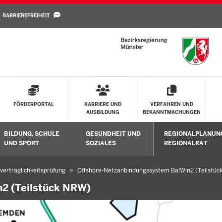
Direkt zum Inhalt
BARRIEREFREIHEIT
FÖRDERPORTAL
KARRIERE UND
VERFAHREN UND
AUSBILDUNG
BEKANNTMACHUNGEN
BILDUNG, SCHULE
GESUNDHEIT UND
REGIONALPLANUN
Untermenü öffnen
Untermenü öffnen
Untermenü öffne
UND SPORT
SOZIALES
REGIONALRAT
erträglichkeitsprüfung
Offshore-Netzanbindungssystem BalWin2 (Teilstüc
2 (Teilstück NRW)