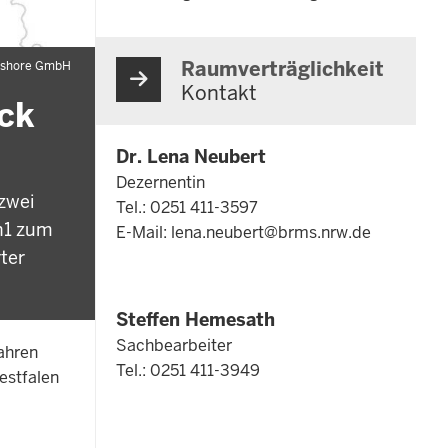
Raumverträglichkeit
fshore GmbH
Kontakt
ck
Dr. Lena Neubert
Dezernentin
zwei
Tel.: 0251 411-3597
n1 zum
E-Mail:
lena.neubert@brms.nrw.de
ter
Steffen Hemesath
Sachbearbeiter
ahren
Tel.: 0251 411-3949
estfalen