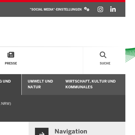
SOCIAL
INSTAGR
LINKE
MEDIA
"SOCIAL MEDIA"-EINSTELLUNGEN
SETTINGS
BLOCK
PRESSE
SUCHE
G UND
UMWELT UND
WIRTSCHAFT, KULTUR UND
n
Untermenü öffnen
Untermenü öffnen
Unt
NATUR
KOMMUNALES
k NRW)
Navigation