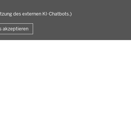
utzung des externen KI-Chatbots.)
Fußzeile
Impressum
Datensc
s akzeptieren