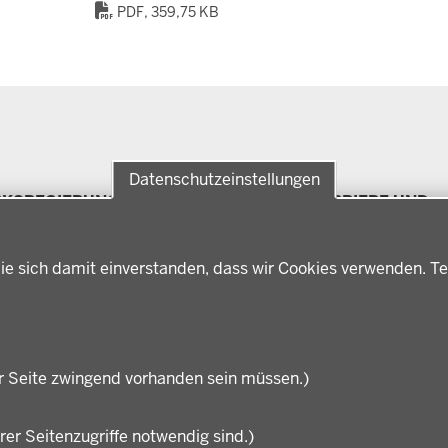
PDF, 359,75 KB
Datenschutzeinstellungen
RKSREGIERUNG
FÖRDERPORTAL
KARRIERE UND
Förderlotsinnen und
AUSBILDUNG
rksregierung Münster
Förderlotsen
erungsbezirk
Stellenangebote
ie sich damit einverstanden, dass wir Cookies verwenden. Te
ter
Ausbildung
hichte und
Volljurist:in
nwart
Praktikum
rdenleitung
Stellenangebote im
nisation
Schulbereich
r Seite zwingend vorhanden sein müssen.)
rer Seitenzugriffe notwendig sind.)