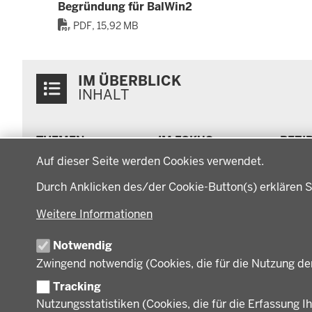
Begründung für BalWin2
PDF, 15,92 MB
Überblick:
IM ÜBERBLICK
Inhalte
INHALT
Menü
THEMEN
IM FOKUS
BEZI
in
Datenschutzeinstellungen
Arbeitsschutz, Ordnung
Energiewende AG
Bezi
der
Auf dieser Seite werden Cookies verwendet.
und Sicherheit
Energiewende in der
Regi
Fußzeile
Bauen, Planen und
Durch Anklicken des/der Cookie-Button(s) erklären S
Region
Müns
Verkehr
Zusammenarbeit mit
Gesc
Bildung, Schule und
Weitere Informationen
den Niederlanden
Gege
Sport
Behö
Gesundheit und Soziales
Notwendig
Orga
Regionalplanung und
Zwingend notwendig (Cookies, die für die Nutzung de
Regionalrat
Umwelt und Natur
Tracking
Wirtschaft, Kultur und
Nutzungsstatistiken (Cookies, die für die Erfassung Ih
Kommunales