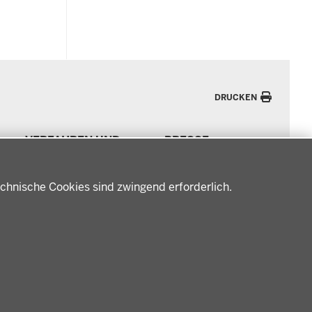
DRUCKEN
VERFAHREN UND
PRESSE
BEKANNTMACHUNGEN
Pressemitteilungen
Amtsblatt
Podcast
chnische Cookies sind zwingend erforderlich.
Verfahrensübersichten