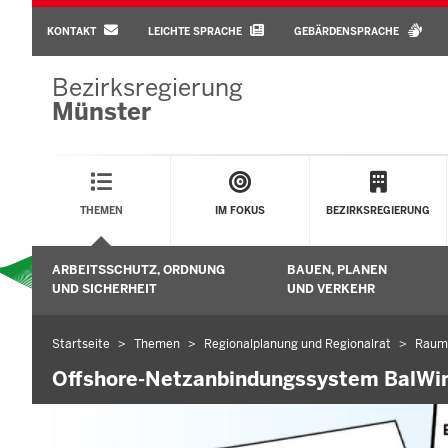
BARRIEREARME
SPRACHEN
KONTAKT
LEICHTE SPRACHE
GEBÄRDENSPRACHE
Bezirksregierung
Münster
Main
Menu
THEMEN
IM FOKUS
BEZIRKSREGIERUNG
Sekundärmenü
ARBEITSSCHUTZ, ORDNUNG
BAUEN, PLANEN
Untermenü öffnen
UND SICHERHEIT
UND VERKEHR
Startseite
Themen
Regionalplanung und Regionalrat
Raumv
Sie
befinden
Offshore-Netzanbindungssystem BalWin
sich
hier