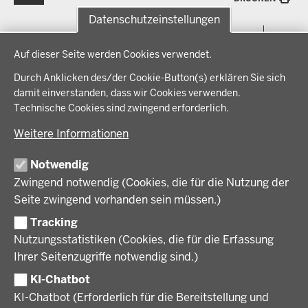
Datenschutzeinstellungen
Menü
THEMEN
Datenschutzeinstellungen
in
Auf dieser Seite werden Cookies verwendet.
der
Arbeitsschutz, Ordnung und Sicherheit
IM FOKUS
Fußzeile
Durch Anklicken des/der Cookie-Button(s) erklären Sie sich
Bauen, Planen und Verkehr
damit einverstanden, dass wir Cookies verwenden.
Bildung, Schule und Sport
Energiewende AG
Technische Cookies sind zwingend erforderlich.
BEZIRKSREGIERUNG
Gesundheit und Soziales
Energiewende in der Region
Weitere Informationen
Regionalplanung und Regionalrat
Zusammenarbeit mit den Niederlanden
Bezirksregierung Münster
FÖRDERPORTAL
Umwelt und Natur
Regierungsbezirk Münster
Notwendig
Wirtschaft, Kultur und Kommunales
Geschichte und Gegenwart
Zwingend notwendig (Cookies, die für die Nutzung der
Förderlotsinnen und Förderlotsen
KARRIERE UND AUSBILDUNG
Behördenleitung
Seite zwingend vorhanden sein müssen.)
Organisation
Tracking
Stellenangebote
VERFAHREN UND BEKANNTMACHUNGEN
Nutzungsstatistiken (Cookies, die für die Erfassung
Ausbildung
Ihrer Seitenzugriffe notwendig sind.)
Volljurist:in
Amtsblatt
PRESSE
Praktikum
KI-Chatbot
Verfahrensübersichten
Stellenangebote im Schulbereich
KI-Chatbot (Erforderlich für die Bereitstellung und
Pressemitteilungen