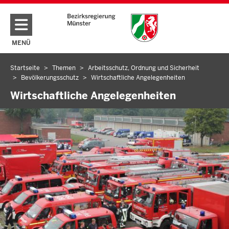
Direkt zum Inhalt
MENÜ
NAVIGATION AKTIVIEREN/DEAKTIVIEREN: HAUPTMENÜ
Startseite
Themen
Arbeitsschutz, Ordnung und Sicherheit
Sie
Bevölkerungsschutz
Wirtschaftliche Angelegenheiten
befinden
Wirtschaftliche Angelegenheiten
sich
hier