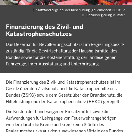
Einsatzfahrzeuge bei der Krisenübung „Feuerkonzert 2010“. /
©
Bezirksregierung Münster
Finanzierung des Zivil- und
Katastrophenschutzes
Das Dezernat für Bevölkerungsschutz ist im Regierungsbezirk
zuständig für die Bewirtschaftung der Haushaltsmittel des
Bundes sowie für die Kostenerstattung der landeseigenen
Fahrzeuge, ihrer Ausstattung und Unterbringung.
Die Finanzierung des Zivil- und Katastrophenschutzes ist im
Gesetz über den Zivilschutz und die Katastrophenhilfe des
Bundes (ZSKG) sowie dem Gesetz über den Brandschutz, die
Hilfeleistung und den Katastrophenschutz (BHKG) geregelt.
Die Kosten der bundeseigenen Einsatzmittel sowie die
Aufwendungen für Lehrgänge von Feuerwehrangehörigen
werden durch die Kreise und kreisfreien Städte des
Regierungsbezirks aus den zugewiesenen Mitteln des Bundes