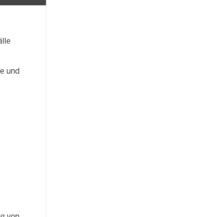
lle
be und
ng von