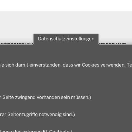
Datenschutzeinstellungen
RKSREGIERUNG
FÖRDERPORTAL
KARRIERE UND
Förderlotsinnen und
AUSBILDUNG
rksregierung Münster
Förderlotsen
erungsbezirk
Stellenangebote
ie sich damit einverstanden, dass wir Cookies verwenden. Te
ter
Ausbildung
hichte und
Volljurist:in
nwart
Praktikum
rdenleitung
Stellenangebote im
nisation
Schulbereich
r Seite zwingend vorhanden sein müssen.)
rer Seitenzugriffe notwendig sind.)
utzung des externen KI-Chatbots.)