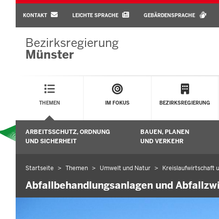
BARRIEREARME
SPRACHEN
KONTAKT
LEICHTE SPRACHE
GEBÄRDENSPRACHE
Bezirksregierung
Münster
Main
Menu
THEMEN
IM FOKUS
BEZIRKSREGIERUNG
Sekundärmenü
ARBEITSSCHUTZ, ORDNUNG
BAUEN, PLANEN
Untermenü öffnen
UND SICHERHEIT
UND VERKEHR
Startseite
Themen
Umwelt und Natur
Kreislaufwirtschaft
Sie
befinden
Abfallbehandlungsanlagen und Abfallzw
sich
hier