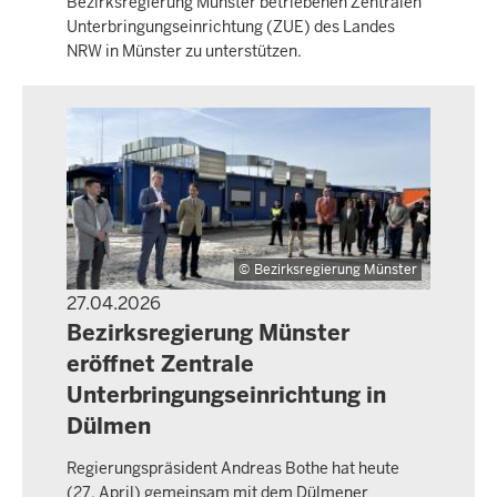
Bezirksregierung Münster betriebenen Zentralen
Unterbringungseinrichtung (ZUE) des Landes
NRW in Münster zu unterstützen.
Bezirksregierung Münster
27.04.2026
PRESSEMITTEILUNG
Bezirksregierung Münster
eröffnet Zentrale
Unterbringungseinrichtung in
Dülmen
Regierungspräsident Andreas Bothe hat heute
(27. April) gemeinsam mit dem Dülmener