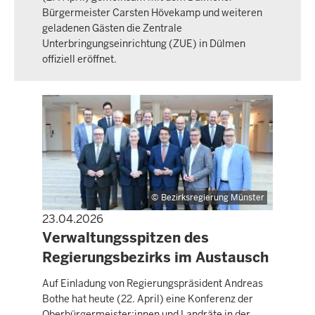
Bürgermeister Carsten Hövekamp und weiteren
geladenen Gästen die Zentrale
Unterbringungseinrichtung (ZUE) in Dülmen
offiziell eröffnet.
Bezirksregierung Münster
23.04.2026
PRESSEMITTEILUNG
Verwaltungsspitzen des
Regierungsbezirks im Austausch
Auf Einladung von Regierungspräsident Andreas
Bothe hat heute (22. April) eine Konferenz der
Oberbürgermeister:innen und Landräte in der