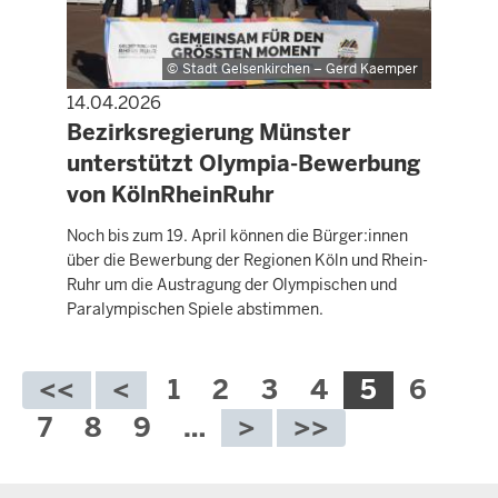
Stadt Gelsenkirchen – Gerd Kaemper
14.04.2026
PRESSEMITTEILUNG
Bezirksregierung Münster
unterstützt Olympia-Bewerbung
von KölnRheinRuhr
Noch bis zum 19. April können die Bürger:innen
über die Bewerbung der Regionen Köln und Rhein-
Ruhr um die Austragung der Olympischen und
Paralympischen Spiele abstimmen.
Seitennummerierung
Seite
1
Seite
2
Seite
3
Seite
4
Aktuelle
5
Seite
6
Seite
Seite
7
Seite
8
Seite
9
…
Überblick: