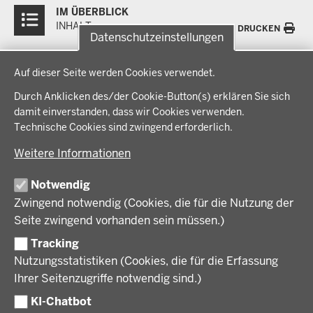
IM ÜBERBLICK
Inhalte
INHALT
DRUCKEN
Datenschutzeinstellungen
Datenschutzeinstellungen
Menü
THEMEN
Auf dieser Seite werden Cookies verwendet.
in
der
Durch Anklicken des/der Cookie-Button(s) erklären Sie sich
Arbeitsschutz, Ordnung und Sicherheit
IM FOKUS
Fußzeile
damit einverstanden, dass wir Cookies verwenden.
Bauen, Planen und Verkehr
Technische Cookies sind zwingend erforderlich.
Bildung, Schule und Sport
Energiewende AG
BEZIRKSREGIERUNG
Gesundheit und Soziales
Weitere Informationen
Energiewende in der Region
Regionalplanung und Regionalrat
Zusammenarbeit mit den Niederlanden
Bezirksregierung Münster
Notwendig
FÖRDERPORTAL
Umwelt und Natur
Regierungsbezirk Münster
Zwingend notwendig (Cookies, die für die Nutzung der
Wirtschaft, Kultur und Kommunales
Geschichte und Gegenwart
Förderlotsinnen und Förderlotsen
Seite zwingend vorhanden sein müssen.)
KARRIERE UND AUSBILDUNG
Behördenleitung
Tracking
Organisation
Stellenangebote
Nutzungsstatistiken (Cookies, die für die Erfassung
VERFAHREN UND BEKANNTMACHUNGEN
Ausbildung
Ihrer Seitenzugriffe notwendig sind.)
Volljurist:in
Amtsblatt
KI-Chatbot
PRESSE
Praktikum