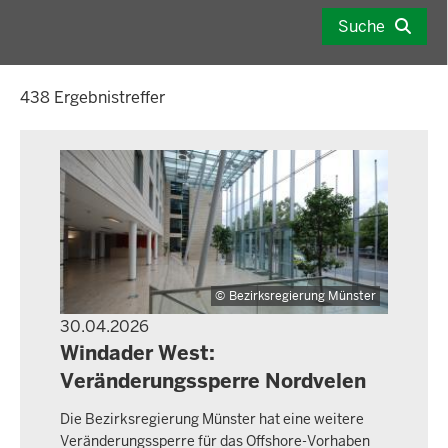
Datum
eingeben:
im
Suche
tt.mm.jjjj
folgenden
Format
438 Ergebnistreffer
eingeben:
tt.mm.jjjj
Bezirksregierung Münster
30.04.2026
PRESSEMITTEILUNG
Windader West:
Veränderungssperre Nordvelen
Die Bezirksregierung Münster hat eine weitere
Veränderungssperre für das Offshore-Vorhaben