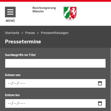
Direkt zum Inhalt
MENÜ
NAVIGATION AKTIVIEREN/DEAKTIVIEREN: HAUPTMENÜ
Startseite
Presse
Pressemitteilungen
Sie
befinden
Pressetermine
sich
hier
Suchbegriffe im Titel
Datum von
Datum
Datum bis
im
folgenden
Format