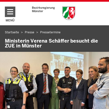
Direkt zum Inhalt
MENÜ
NAVIGATION AKTIVIEREN/DEAKTIVIEREN: HAUPTMENÜ
Startseite
Presse
Pressetermine
Sie
befinden
Ministerin Verena Schäffer besucht die
ZUE in Münster
sich
hier