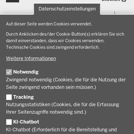
Datenschutzeinstellungen
Menü
THEMEN
Datenschutzeinstellungen
in
Auf dieser Seite werden Cookies verwendet.
der
Arbeitsschutz, Ordnung und Sicherheit
IM FOKUS
Fußzeile
Durch Anklicken des/der Cookie-Button(s) erklären Sie sich
Bauen, Planen und Verkehr
damit einverstanden, dass wir Cookies verwenden.
Bildung, Schule und Sport
Energiewende AG
Technische Cookies sind zwingend erforderlich.
BEZIRKSREGIERUNG
Gesundheit und Soziales
Energiewende in der Region
Weitere Informationen
Regionalplanung und Regionalrat
Zusammenarbeit mit den Niederlanden
Bezirksregierung Münster
FÖRDERPORTAL
Umwelt und Natur
Regierungsbezirk Münster
Notwendig
Wirtschaft, Kultur und Kommunales
Geschichte und Gegenwart
Zwingend notwendig (Cookies, die für die Nutzung der
Förderlotsinnen und Förderlotsen
KARRIERE UND AUSBILDUNG
Behördenleitung
Seite zwingend vorhanden sein müssen.)
Organisation
Tracking
Stellenangebote
VERFAHREN UND BEKANNTMACHUNGEN
Nutzungsstatistiken (Cookies, die für die Erfassung
Ausbildung
Ihrer Seitenzugriffe notwendig sind.)
Volljurist:in
Amtsblatt
PRESSE
Praktikum
KI-Chatbot
Verfahrensübersichten
Stellenangebote im Schulbereich
KI-Chatbot (Erforderlich für die Bereitstellung und
Pressemitteilungen