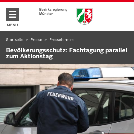
Direkt zum Inhalt
MENÜ
NAVIGATION AKTIVIEREN/DEAKTIVIEREN: HAUPTMENÜ
Startseite
Presse
Pressetermine
Sie
befinden
Bevölkerungsschutz: Fachtagung parallel
zum Aktionstag
sich
hier