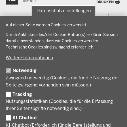
INHALT
DRUCKEN
Datenschutzeinstellungen
Menü
THEMEN
Datenschutzeinstellungen
in
Auf dieser Seite werden Cookies verwendet.
der
Arbeitsschutz, Ordnung und Sicherheit
IM FOKUS
Fußzeile
Durch Anklicken des/der Cookie-Button(s) erklären Sie sich
Bauen, Planen und Verkehr
damit einverstanden, dass wir Cookies verwenden.
Bildung, Schule und Sport
Energiewende AG
Technische Cookies sind zwingend erforderlich.
BEZIRKSREGIERUNG
Gesundheit und Soziales
Energiewende in der Region
Weitere Informationen
Regionalplanung und Regionalrat
Zusammenarbeit mit den Niederlanden
Bezirksregierung Münster
FÖRDERPORTAL
Umwelt und Natur
Regierungsbezirk Münster
Notwendig
Wirtschaft, Kultur und Kommunales
Geschichte und Gegenwart
Zwingend notwendig (Cookies, die für die Nutzung der
Förderlotsinnen und Förderlotsen
KARRIERE UND AUSBILDUNG
Behördenleitung
Seite zwingend vorhanden sein müssen.)
Organisation
Tracking
Stellenangebote
VERFAHREN UND BEKANNTMACHUNGEN
Nutzungsstatistiken (Cookies, die für die Erfassung
Ausbildung
Ihrer Seitenzugriffe notwendig sind.)
Volljurist:in
Amtsblatt
PRESSE
Praktikum
KI-Chatbot
Verfahrensübersichten
Stellenangebote im Schulbereich
KI-Chatbot (Erforderlich für die Bereitstellung und
Pressemitteilungen