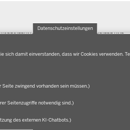
Datenschutzeinstellungen
RKSREGIERUNG
FÖRDERPORTAL
KARRIERE UND
Förderlotsinnen und
AUSBILDUNG
rksregierung Münster
Förderlotsen
erungsbezirk
Stellenangebote
ie sich damit einverstanden, dass wir Cookies verwenden. Te
ter
Ausbildung
hichte und
Volljurist:in
nwart
Praktikum
rdenleitung
Stellenangebote im
nisation
Schulbereich
r Seite zwingend vorhanden sein müssen.)
rer Seitenzugriffe notwendig sind.)
utzung des externen KI-Chatbots.)
Fußzeile
Impressum
Datensc