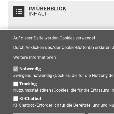
Überblick:
IM ÜBERBLICK
Inhalte
INHALT
Menü
THEMEN
IM FOKUS
BEZI
in
Datenschutzeinstellungen
Arbeitsschutz, Ordnung
Energiewende AG
Bezi
der
Auf dieser Seite werden Cookies verwendet.
und Sicherheit
Energiewende in der
Regi
Fußzeile
Bauen, Planen und
Durch Anklicken des/der Cookie-Button(s) erklären S
Region
Müns
Verkehr
Zusammenarbeit mit
Gesc
Bildung, Schule und
Weitere Informationen
den Niederlanden
Gege
Sport
Behö
Gesundheit und Soziales
Notwendig
Orga
Regionalplanung und
Zwingend notwendig (Cookies, die für die Nutzung de
Regionalrat
Umwelt und Natur
Tracking
Wirtschaft, Kultur und
Nutzungsstatistiken (Cookies, die für die Erfassung Ih
Kommunales
KI-Chatbot
KI-Chatbot (Erforderlich für die Bereitstellung und N
© 2026 Bezirksregierung Münster