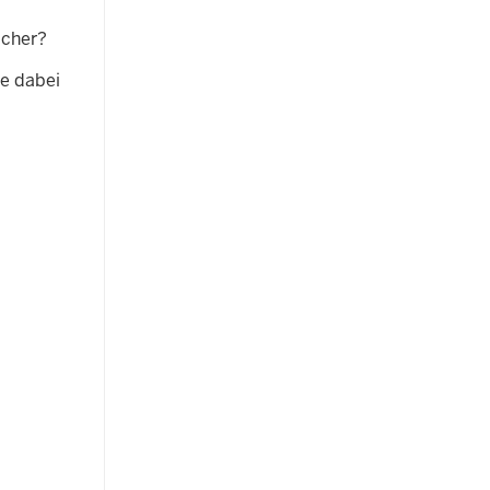
icher?
ie dabei