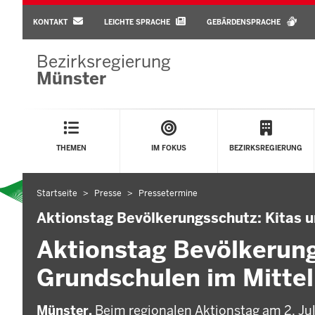
BARRIEREARME
SPRACHEN
KONTAKT
LEICHTE SPRACHE
GEBÄRDENSPRACHE
Bezirksregierung
Münster
Main
Menu
THEMEN
IM FOKUS
BEZIRKSREGIERUNG
Startseite
Presse
Pressetermine
Sie
befinden
Aktionstag Bevölkerungsschutz: Kitas 
sich
Aktionstag Bevölkerung
hier
Grundschulen im Mitte
Münster.
Beim regionalen Aktionstag am 2. Ju