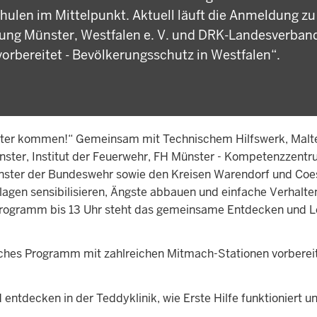
ulen im Mittelpunkt. Aktuell läuft die Anmeldung zu
ung Münster, Westfalen e. V. und DRK-Landesverban
rbereitet - Bevölkerungsschutz in Westfalen“.
etter kommen!“ Gemeinsam mit Technischem Hilfswerk, Malt
nster, Institut der Feuerwehr, FH Münster - Kompetenzzent
ster der Bundeswehr sowie den Kreisen Warendorf und Coe
nlagen sensibilisieren, Ängste abbauen und einfache Verhalte
n Programm bis 13 Uhr steht das gemeinsame Entdecken und L
eiches Programm mit zahlreichen Mitmach-Stationen vorbereit
 entdecken in der Teddyklinik, wie Erste Hilfe funktioniert u