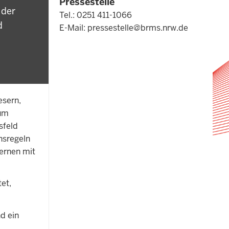
Pressestelle
 der
Tel.: 0251 411-1066
d
E-Mail:
pressestelle@brms.nrw.de
esern,
rum
sfeld
nsregeln
ernen mit
et,
nd ein