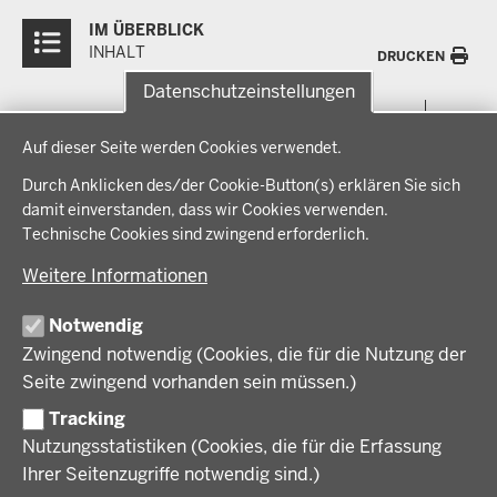
Überblick:
IM ÜBERBLICK
Inhalte
INHALT
DRUCKEN
Datenschutzeinstellungen
Menü
THEMEN
Datenschutzeinstellungen
in
Auf dieser Seite werden Cookies verwendet.
der
Arbeitsschutz, Ordnung und Sicherheit
IM FOKUS
Fußzeile
Durch Anklicken des/der Cookie-Button(s) erklären Sie sich
Bauen, Planen und Verkehr
damit einverstanden, dass wir Cookies verwenden.
Bildung, Schule und Sport
Energiewende AG
Technische Cookies sind zwingend erforderlich.
BEZIRKSREGIERUNG
Gesundheit und Soziales
Energiewende in der Region
Weitere Informationen
Regionalplanung und Regionalrat
Zusammenarbeit mit den Niederlanden
Bezirksregierung Münster
FÖRDERPORTAL
Umwelt und Natur
Regierungsbezirk Münster
Notwendig
Wirtschaft, Kultur und Kommunales
Geschichte und Gegenwart
Zwingend notwendig (Cookies, die für die Nutzung der
Förderlotsinnen und Förderlotsen
KARRIERE UND AUSBILDUNG
Behördenleitung
Seite zwingend vorhanden sein müssen.)
Organisation
Tracking
Stellenangebote
VERFAHREN UND BEKANNTMACHUNGEN
Nutzungsstatistiken (Cookies, die für die Erfassung
Ausbildung
Ihrer Seitenzugriffe notwendig sind.)
Volljurist:in
Amtsblatt