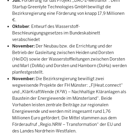
Juli:
Förderung für das Projekt „DAC-2-Methanol“. Dem
Startup Greenlyte Technologies GmbH bewilligt die
Bezirksregierung eine Förderung von knapp 17,9 Millionen
€.
Oktober
: Entwurf des Wasserstoff-
Beschleunigungsgesetzes im Bundeskabinett
verabschiedet
November:
Der Neubau bzw. die Errichtung und der
Betrieb der Gasleitung zwischen Heiden und Dorsten
(HeiDO) sowie der Wasserstoffleitungen zwischen Dorsten
und Marl (DoMa) und Dorsten und Hamborn (DoHa) werden
planfestgestellt.
November:
Die Bezirksregierung bewilligt zwei
wegweisende Projekte der FH Münster: „F|Heat.connect“
und „KlärKraftWende (K²W) – Nachhaltige Kläranlagen als
Baustein der Energiewende im Münsterland“. Beide
Vorhaben leisten zentrale Beiträge zur regionalen
Energiewende und werden mit insgesamt rund 1,76
Millionen Euro gefördert. Die Mittel stammen aus dem
Förderaufruf „Regio.NRW – Transformation“ der EU und
des Landes Nordrhein-Westfalen.