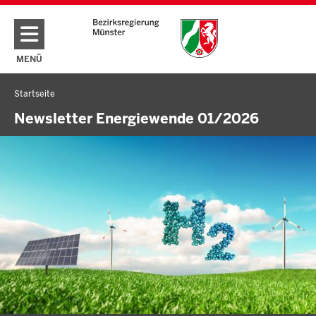
Direkt zum Inhalt
MENÜ
NAVIGATION AKTIVIEREN/DEAKTIVIEREN: HAUPTMENÜ
Startseite
Sie
befinden
Newsletter Energiewende 01/2026
sich
hier