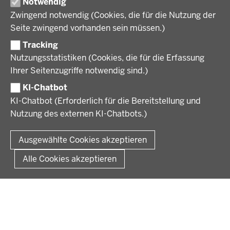
Notwendig
Wirtschaft, Kultur und Kommunales
Geschichte und Gegenwart
Zwingend notwendig (Cookies, die für die Nutzung der
Förderlotsinnen und Förderlotsen
KARRIERE UND AUSBILDUNG
Behördenleitung
Seite zwingend vorhanden sein müssen.)
Organisation
Tracking
Stellenangebote
VERFAHREN UND BEKANNTMACHUNGEN
Nutzungsstatistiken (Cookies, die für die Erfassung
Ausbildung
Ihrer Seitenzugriffe notwendig sind.)
Volljurist:in
Amtsblatt
PRESSE
Praktikum
KI-Chatbot
Verfahrensübersichten
Stellenangebote im Schulbereich
KI-Chatbot (Erforderlich für die Bereitstellung und
Pressemitteilungen
Nutzung des externen KI-Chatbots.)
Podcast
© 2026 Bezirksregierung Münster
Fußzeile
Impressum
Datenschutz
Rechtliche Hinweise
Kontakt
Ausgewählte Cookies akzeptieren
Kurzlink zu dieser Seite
Alle Cookies akzeptieren