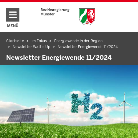
Direkt zum Inhalt
MENÜ
NAVIGATION AKTIVIEREN/DEAKTIVIEREN: HAUPTMENÜ
Startseite
Im Fokus
Energiewende in der Region
Sie
Newsletter Watt's Up
Newsletter Energiewende 11/2024
befinden
Newsletter Energiewende 11/2024
sich
hier