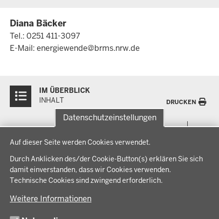
Diana Bäcker
Tel.: 0251 411-3097
E-Mail:
energiewende@brms.nrw.de
Überblick:
IM ÜBERBLICK
Inhalte
INHALT
DRUCKEN
Datenschutzeinstellungen
Menü
THEMEN
Datenschutzeinstellungen
in
Auf dieser Seite werden Cookies verwendet.
der
Arbeitsschutz, Ordnung und Sicherheit
IM FOKUS
Fußzeile
Durch Anklicken des/der Cookie-Button(s) erklären Sie sich
Bauen, Planen und Verkehr
damit einverstanden, dass wir Cookies verwenden.
Bildung, Schule und Sport
Energiewende AG
Technische Cookies sind zwingend erforderlich.
BEZIRKSREGIERUNG
Gesundheit und Soziales
Energiewende in der Region
Weitere Informationen
Regionalplanung und Regionalrat
Zusammenarbeit mit den Niederlanden
Bezirksregierung Münster
FÖRDERPORTAL
Umwelt und Natur
Regierungsbezirk Münster